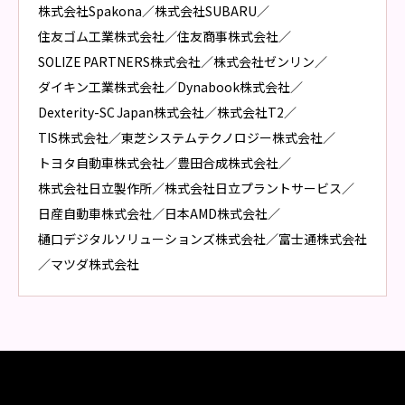
株式会社Spakona
／
株式会社SUBARU
／
住友ゴム工業株式会社
／
住友商事株式会社
／
SOLIZE PARTNERS株式会社
／
株式会社ゼンリン
／
ダイキン工業株式会社
／
Dynabook株式会社
／
Dexterity-SC Japan株式会社
／
株式会社T2
／
TIS株式会社
／
東芝システムテクノロジー株式会社
／
トヨタ自動車株式会社
／
豊田合成株式会社
／
株式会社日立製作所
／
株式会社日立プラントサービス
／
日産自動車株式会社
／
日本AMD株式会社
／
樋口デジタルソリューションズ株式会社
／
富士通株式会社
／
マツダ株式会社